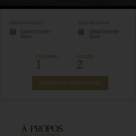
DATE D'ARRRIVÉE
DATE DE DÉPART
+32(0)4 367 80 67
BOOK
Sélectionner
Sélectionner
date
date
CHAMBRES
ADULTES
1
2
RESERVER MAINTENANT
À PROPOS
DES THERMES