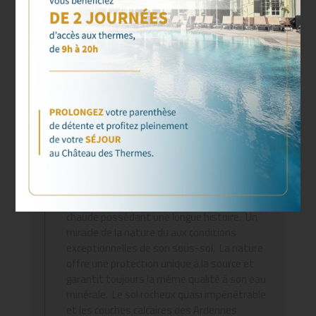
PROFITEZ PLEINEMENT
DE NOTRE CENTRE
THERMAL
Chaudfontaine, c’est une source thermale
chaude possédant une longue histoire. Un
miracle de la nature du aux conditions
exceptionnelles de son sous-sol. La nature
offre une protection unique à la source et
garantit toujours la même qualité à son eau
minérale. Le sol rocheux quasi impénétrable
et les couches calcaires des Ardennes