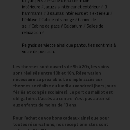
d’hydrojets
//
Piscine d’eau thermale
intérieure
//
Jacuzzis intérieur et extérieur
//
3
hammams
//
3 saunas intérieurs et 1 extérieur
//
Pédiluve
//
Cabine infrarouge
//
Cabine de
sel
//
Cabine de glace // Caldarium
//
Salles de
relaxation
//
Peignoir, serviette ainsi que pantoufles sont mis à
votre disposition.
Les thermes sont ouverts de 9h à 20h, les soins
sont réalisés entre 10h et 18h. Réservation
nécessaire au préalable. Le simple accès aux
thermes se réalise du lundi au vendredi (hors jours
fériés et congés scolaires). Le port du maillot est
obligatoire. L’accès au centre n’est pas autorisé
aux enfants de moins de 13 ans.
Pour l’achat de vos bons cadeaux ainsi que pour
toutes réservations, nos réceptionnistes sont