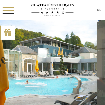
NL
[availability_search category_dropdown="true"
category_include="sejour, chambre"]
RUE HAUSTER 9, B-4050 CHAUDFONTAINE
+32(0)4 367 80 67
INFO[AT]CHATEAUDESTHERMES.BE
ONTDEK ONZE PROMOTIES DOOR
HIER
TE KLIKKEN