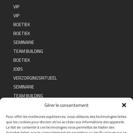
VIP
VIP
BOETIEK
BOETIEK
SEMINARIE
TEAM BUILDING
BOETIEK
JOBS
VERZORGINGSRITUEEL
SEMINARIE
TEAM BUILDING
BOETIEK
Gérer le consentement
Pour offrir les meilleures expériences, nous utilisons des technologies telles
que les cookies pour stocker et/ou accéder aux informations des appareils.
FAQ
Le fait de consentir à ces technologies nous permettra de traiter des
données telles que le comportement de navigation ou les ID uniques sur ce