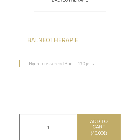
BALNEOTHERAPIE
Hydromasserend Bad – 170 jets
ADD TO
CART
40,00
€
(
)