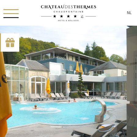
NL
[availability_search category_dropdown="true"
category_include="sejour, chambre"]
RUE HAUSTER 9, B-4050 CHAUDFONTAINE
+32(0)4 367 80 67
INFO[AT]CHATEAUDESTHERMES.BE
ONTDEK ONZE PROMOTIES DOOR
HIER
TE KLIKKEN