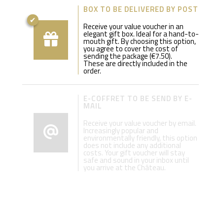
BOX TO BE DELIVERED BY POST
Receive your value voucher in an
elegant gift box. Ideal for a hand-to-
mouth gift. By choosing this option,
you agree to cover the cost of
sending the package (€7.50).
These are directly included in the
order.
E-COFFRET TO BE SEND BY E-
MAIL
Receive your value voucher by email.
Increasingly popular and
environmentally friendly, this option
does not include any additional
costs. Your gift voucher will stay
safe and sound in your inbox until
you arrive at the Château.