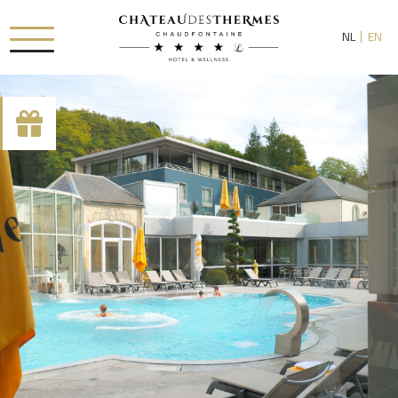
NL
EN
[availability_search category_dropdown="true"
category_include="sejour, chambre"]
RUE HAUSTER 9, B-4050 CHAUDFONTAINE
+32(0)4 367 80 67
INFO[AT]CHATEAUDESTHERMES.BE
ONTDEK ONZE PROMOTIES DOOR
HIER
TE KLIKKEN