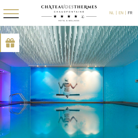
NL
EN
FR
[availability_search category_dropdown="true"
category_include="sejour, chambre"]
RUE HAUSTER 9, B-4050 CHAUDFONTAINE
+32(0)4 367 80 67
INFO[AT]CHATEAUDESTHERMES.BE
DÉCOUVREZ NOS PROMOTIONS