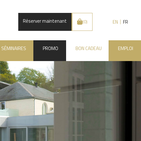
Réserver maintenant
EN
FR
(0)
SÉMINAIRES
PROMO
BON CADEAU
EMPLOI
.BE