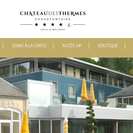
SOINS À LA CARTE
ACCÈS VIP
BOUTIQUE
category_include="sejour, chambre"]
RUE HAUSTER 9, B-4050 CHAUDFONTAINE
2(0)4 367 80 67
|
INFO[AT]CHATEAUDESTHERMES
DÉCOUVREZ NOS PROMOTIONS