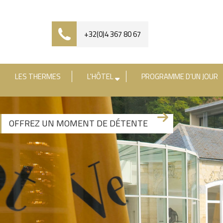
+32(0)4 367 80 67
LES THERMES
L'HÔTEL
PROGRAMME D’UN JOUR
[availability_search category_dropdown="true" 
OFFREZ UN MOMENT DE DÉTENTE
+3