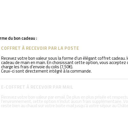
orme du bon cadeau :
COFFRET À RECEVOIR PAR LA POSTE
Recevez votre bon valeur sous la forme d'un élégant coffret cadeau. I
cadeau de main en main. En choisissant cette option, vous acceptez 
charge les frais d’envoie du colis (7,50€).
Ceux-ci sont directement intégré à la commande.
E-COFFRET À RECEVOIR PAR MAIL
Recevez votre bon valeur par email. De plus en plus prisée et respec
l’environnement, cette option n’inclut aucun frais supplémentaire. V
reste bien au chaud sur votre boite mail jusqu’à votre séjour au Chât