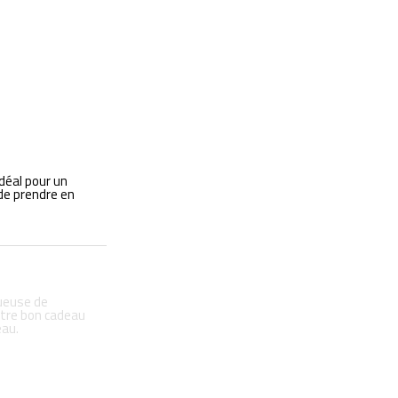
déal pour un
de prendre en
tueuse de
otre bon cadeau
eau.