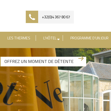
+32(0)4 367 80 67
LES THERMES
L'HÔTEL
PROGRAMME D’UN JOUR
[availability_search category_dropdown="true" 
OFFREZ UN MOMENT DE DÉTENTE
+3