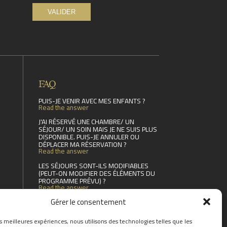
FAQ
PUIS-JE VENIR AVEC MES ENFANTS ?
Read the answer
J'AI RÉSERVÉ UNE CHAMBRE/ UN
SÉJOUR/ UN SOIN MAIS JE NE SUIS PLUS
DISPONIBLE. PUIS-JE ANNULER OU
DÉPLACER MA RÉSERVATION ?
Read the answer
LES SÉJOURS SONT-ILS MODIFIABLES
(PEUT-ON MODIFIER DES ÉLÉMENTS DU
PROGRAMME PRÉVU) ?
Read the answer
FIND THE ANSWERS TO YOUR
Gérer le consentement
QUESTIONS BY CLICKING
HERE
es meilleures expériences, nous utilisons des technologies telles que les