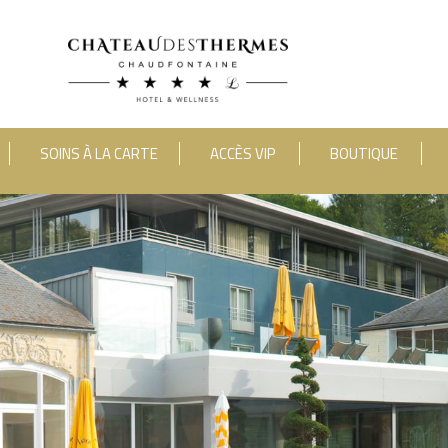
SOINS À LA CARTE
ACCÈS VIP
BOUTIQUE
category_include="sejour, chambre"]
RUE HAUSTER 9, B-4050 CHAUDFONTAINE
2(0)4 367 80 67
|
INFO[AT]CHATEAUDESTHERMES
DÉCOUVREZ NOS PROMOTIONS