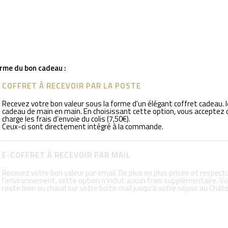
orme du bon cadeau :
COFFRET À RECEVOIR PAR LA POSTE
Recevez votre bon valeur sous la forme d'un élégant coffret cadeau. I
cadeau de main en main. En choisissant cette option, vous acceptez 
charge les frais d’envoie du colis (7,50€).
Ceux-ci sont directement intégré à la commande.
E-COFFRET À RECEVOIR PAR MAIL
Recevez votre bon valeur par email. De plus en plus prisée et respec
l’environnement, cette option n’inclut aucun frais supplémentaire. V
reste bien au chaud sur votre boite mail jusqu’à votre séjour au Chât