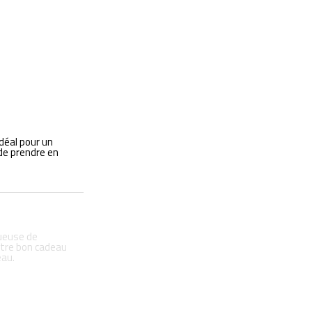
déal pour un
de prendre en
tueuse de
otre bon cadeau
eau.