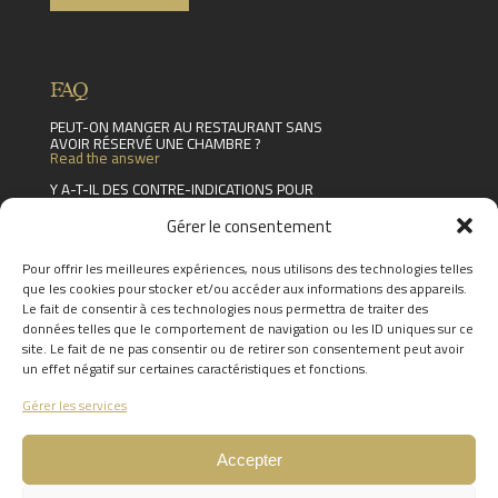
FAQ
PEUT-ON MANGER AU RESTAURANT SANS
AVOIR RÉSERVÉ UNE CHAMBRE ?
Read the answer
Y A-T-IL DES CONTRE-INDICATIONS POUR
LES FEMMES ENCEINTES ?
Read the answer
Gérer le consentement
J'AI RÉSERVÉ UNE CHAMBRE/ UN SÉJOUR/
UN SOIN MAIS JE NE SUIS PLUS DISPONIBLE.
Pour offrir les meilleures expériences, nous utilisons des technologies telles
PUIS-JE ANNULER OU DÉPLACER MA
que les cookies pour stocker et/ou accéder aux informations des appareils.
RÉSERVATION ?
Le fait de consentir à ces technologies nous permettra de traiter des
Read the answer
données telles que le comportement de navigation ou les ID uniques sur ce
FIND THE ANSWERS TO YOUR
site. Le fait de ne pas consentir ou de retirer son consentement peut avoir
QUESTIONS BY CLICKING
HERE
un effet négatif sur certaines caractéristiques et fonctions.
Gérer les services
Accepter