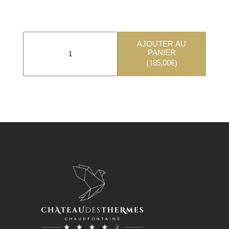
AJOUTER AU
PANIER
185,00
€
(
)