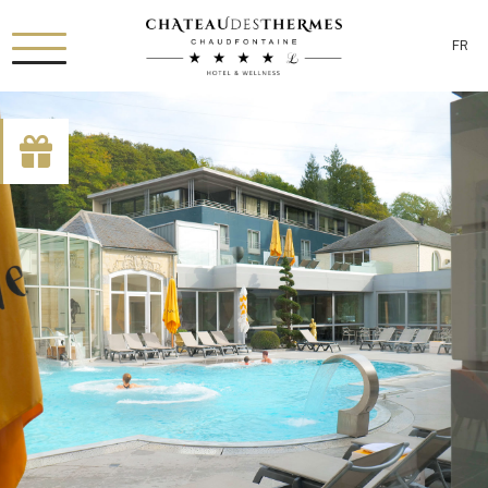
FR
[availability_search category_dropdown="true"
category_include="sejour, chambre"]
RUE HAUSTER 9, B-4050 CHAUDFONTAINE
+32(0)4 367 80 67
INFO[AT]CHATEAUDESTHERMES.BE
DÉCOUVREZ NOS PROMOTIONS