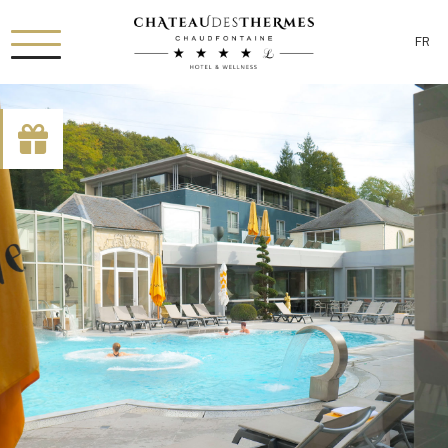
FR
[availability_search category_dropdown="true"
category_include="sejour, chambre"]
RUE HAUSTER 9, B-4050 CHAUDFONTAINE
+32(0)4 367 80 67
INFO[AT]CHATEAUDESTHERMES.BE
DÉCOUVREZ NOS PROMOTIONS