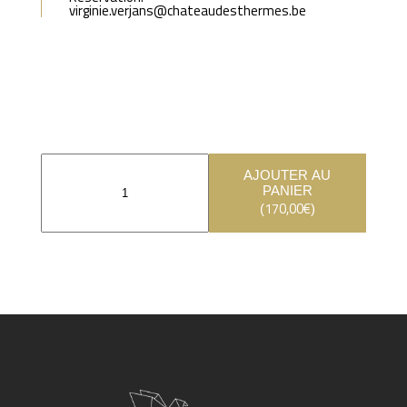
virginie.verjans@chateaudesthermes.be
AJOUTER AU
PANIER
170,00
€
(
)