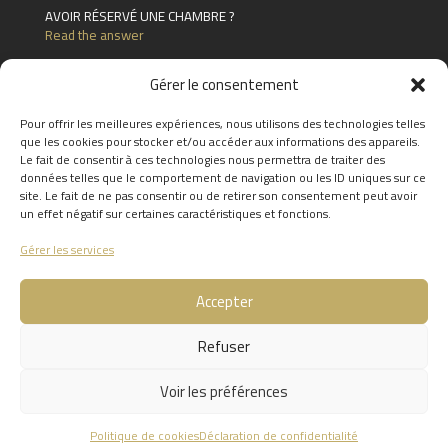
AVOIR RÉSERVÉ UNE CHAMBRE ?
Read the answer
J'AI RÉSERVÉ UNE CHAMBRE/ UN SÉJOUR/
Gérer le consentement
UN SOIN MAIS JE NE SUIS PLUS DISPONIBLE.
PUIS-JE ANNULER OU DÉPLACER MA
Pour offrir les meilleures expériences, nous utilisons des technologies telles
RÉSERVATION ?
que les cookies pour stocker et/ou accéder aux informations des appareils.
Read the answer
Le fait de consentir à ces technologies nous permettra de traiter des
données telles que le comportement de navigation ou les ID uniques sur ce
FIND THE ANSWERS TO YOUR
site. Le fait de ne pas consentir ou de retirer son consentement peut avoir
QUESTIONS BY CLICKING
HERE
un effet négatif sur certaines caractéristiques et fonctions.
Gérer les services
Accepter
Refuser
0
Voir les préférences
Site internet réalisé par l'agence de communication
Caractere
Politique de cookies
Déclaration de confidentialité