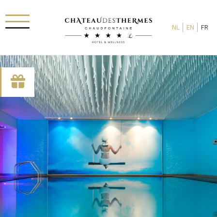
NL
EN
FR
RUE HAUSTER 9, B-4050 CHAUDFONTAINE
+32(0)4 367 80 67
INFO[AT]CHATEAUDESTHERMES.BE
DÉCOUVREZ NOS PROMOTIONS