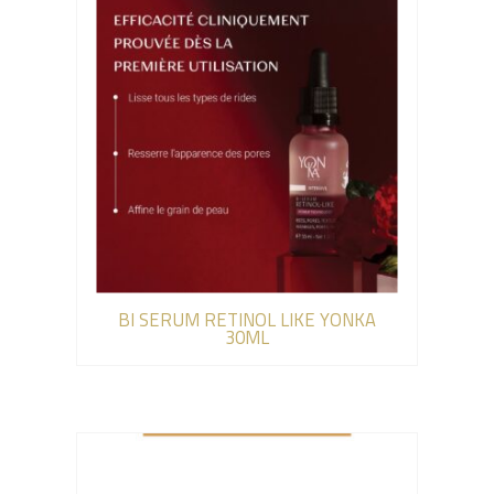
BI SERUM RETINOL LIKE YONKA
30ML