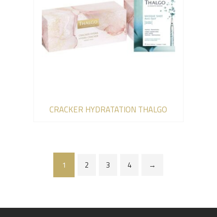
CRACKER HYDRATATION THALGO
1
2
3
4
→