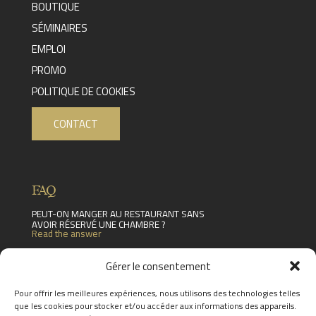
BOUTIQUE
SÉMINAIRES
EMPLOI
PROMO
POLITIQUE DE COOKIES
CONTACT
FAQ
PEUT-ON MANGER AU RESTAURANT SANS
AVOIR RÉSERVÉ UNE CHAMBRE ?
Read the answer
Y A-T-IL DES CONTRE-INDICATIONS POUR
LES FEMMES ENCEINTES ?
Gérer le consentement
Read the answer
LES SÉJOURS SONT-ILS MODIFIABLES (PEUT-
Pour offrir les meilleures expériences, nous utilisons des technologies telles
ON MODIFIER DES ÉLÉMENTS DU
que les cookies pour stocker et/ou accéder aux informations des appareils.
PROGRAMME PRÉVU) ?