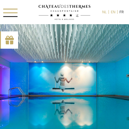
NL
EN
FR
[availability_search category_dropdown="true"
category_include="sejour, chambre"]
RUE HAUSTER 9, B-4050 CHAUDFONTAINE
+32(0)4 367 80 67
INFO[AT]CHATEAUDESTHERMES.BE
DÉCOUVREZ NOS PROMOTIONS