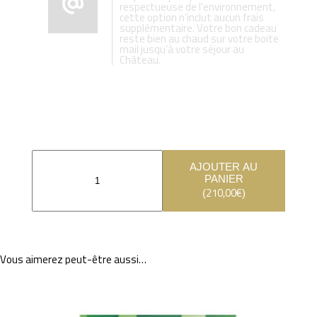
respectueuse de l’environnement,
cette option n’inclut aucun frais
supplémentaire. Votre bon cadeau
reste bien au chaud sur votre boite
mail jusqu’à votre séjour au
Château.
AJOUTER AU
PANIER
210,00
€
(
)
Vous aimerez peut-être aussi…