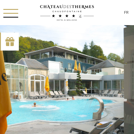
FR
[availability_search category_dropdown="true"
category_include="sejour, chambre"]
RUE HAUSTER 9, B-4050 CHAUDFONTAINE
+32(0)4 367 80 67
INFO[AT]CHATEAUDESTHERMES.BE
DÉCOUVREZ NOS PROMOTIONS