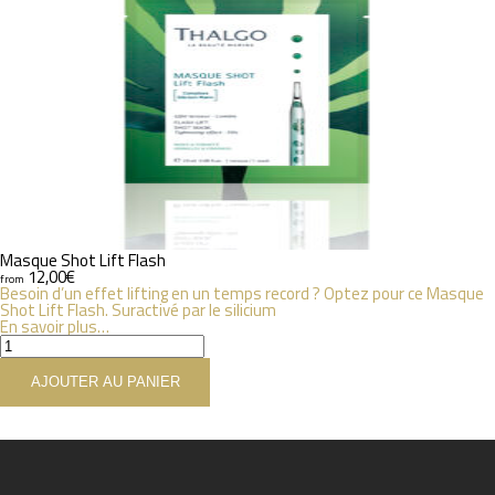
Masque Shot Lift Flash
12,00
€
from
Besoin d’un effet lifting en un temps record ? Optez pour ce Masque
Shot Lift Flash. Suractivé par le silicium
En savoir plus…
quantité
de
Masque
AJOUTER AU PANIER
Shot
Lift
Flash