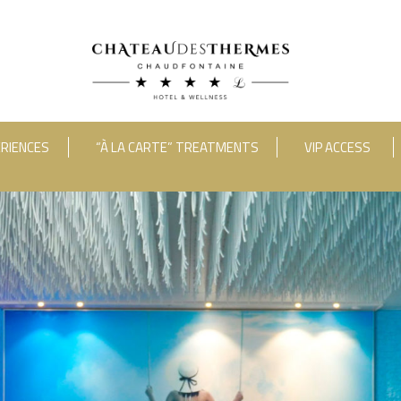
RIENCES
“À LA CARTE” TREATMENTS
VIP ACCESS
ooms
Adults
Room 1
RUE HAUSTER 9, B-4050 CHAUDFONTAINE
INFO[AT]CHATEAUDESTHERMES
2(0)4 367 80 67
|