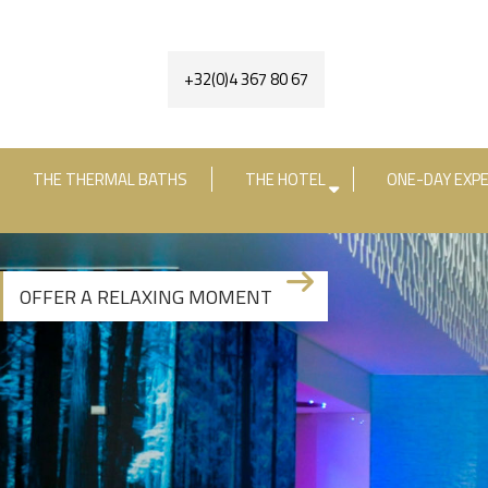
+32(0)4 367 80 67
THE THERMAL BATHS
THE HOTEL
ONE-DAY EXPE
Check-in date
Check-out date
R
OFFER A RELAXING MOMENT
+3