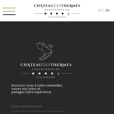
EN
FR
[availability_search category_dropdown="true"
category_include="sejour, chambre"]
RUE HAUSTER 9, B-4050 CHAUDFONTAINE
+32(0)4 367 80 67
INFO[AT]CHATEAUDESTHERMES.BE
DÉCOUVREZ NOS PROMOTIONS
Inscrivez-vous à notre newsletter,
suivez nos actus et
partagez notre expérience.