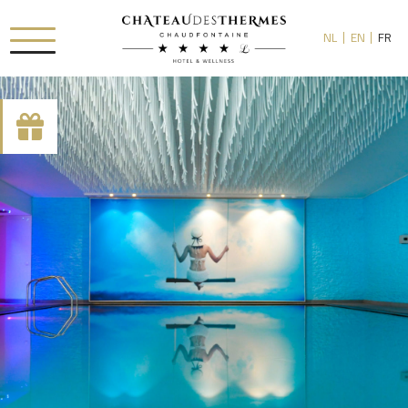
NL
EN
FR
[availability_search category_dropdown="true"
category_include="sejour, chambre"]
RUE HAUSTER 9, B-4050 CHAUDFONTAINE
+32(0)4 367 80 67
INFO[AT]CHATEAUDESTHERMES.BE
DÉCOUVREZ NOS PROMOTIONS