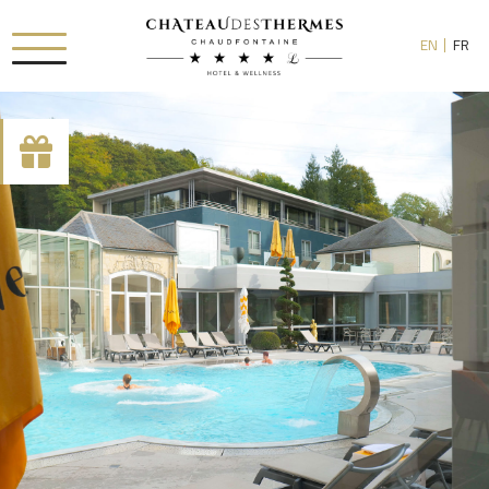
EN
FR
[availability_search category_dropdown="true"
category_include="sejour, chambre"]
RUE HAUSTER 9, B-4050 CHAUDFONTAINE
+32(0)4 367 80 67
INFO[AT]CHATEAUDESTHERMES.BE
DÉCOUVREZ NOS PROMOTIONS