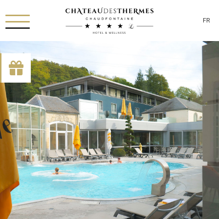
FR
[availability_search category_dropdown="true"
category_include="sejour, chambre"]
RUE HAUSTER 9, B-4050 CHAUDFONTAINE
+32(0)4 367 80 67
INFO[AT]CHATEAUDESTHERMES.BE
DÉCOUVREZ NOS PROMOTIONS