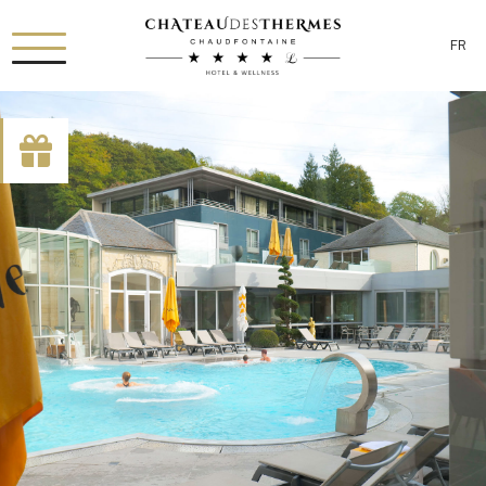
FR
[availability_search category_dropdown="true"
category_include="sejour, chambre"]
RUE HAUSTER 9, B-4050 CHAUDFONTAINE
+32(0)4 367 80 67
INFO[AT]CHATEAUDESTHERMES.BE
DÉCOUVREZ NOS PROMOTIONS