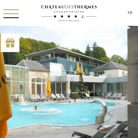
FR
[availability_search category_dropdown="true"
category_include="sejour, chambre"]
RUE HAUSTER 9, B-4050 CHAUDFONTAINE
+32(0)4 367 80 67
INFO[AT]CHATEAUDESTHERMES.BE
DÉCOUVREZ NOS PROMOTIONS