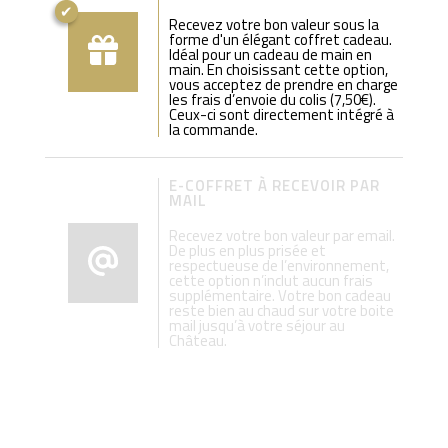
Recevez votre bon valeur sous la
forme d'un élégant coffret cadeau.
Idéal pour un cadeau de main en
main. En choisissant cette option,
vous acceptez de prendre en charge
les frais d’envoie du colis (7,50€).
Ceux-ci sont directement intégré à
la commande.
E-COFFRET À RECEVOIR PAR
MAIL
Recevez votre bon valeur par email.
De plus en plus prisée et
respectueuse de l’environnement,
cette option n’inclut aucun frais
supplémentaire. Votre bon cadeau
reste bien au chaud sur votre boite
mail jusqu’à votre séjour au
Château.