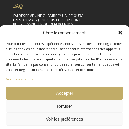
FAQ
J'AI RÉSERVÉ UNE CHAMBRE/ UN SÉJOUR/
UN SOIN MAIS JE NE SUIS PLUS DISPONIBLE.
PUIS-JE ANNULER OU DÉPLACER MA
RÉSERVATION ?
Gérer le consentement
Read the answer
PUIS-JE VENIR AVEC MES ENFANTS ?
Pour offrir les meilleures expériences, nous utilisons des technologies telles
Read the answer
que les cookies pour stocker et/ou accéder aux informations des appareils.
PEUT-ON PROLONGER UN SÉJOUR ?
Le fait de consentir à ces technologies nous permettra de traiter des
Read the answer
données telles que le comportement de navigation ou les ID uniques sur ce
FIND THE ANSWERS TO YOUR
site. Le fait de ne pas consentir ou de retirer son consentement peut avoir
QUESTIONS BY CLICKING
HERE
un effet négatif sur certaines caractéristiques et fonctions.
Gérer les services
Accepter
Refuser
0
Voir les préférences
Site internet réalisé par l'agence de communication