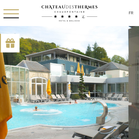
FR
[availability_search category_dropdown="true"
category_include="sejour, chambre"]
RUE HAUSTER 9, B-4050 CHAUDFONTAINE
+32(0)4 367 80 67
INFO[AT]CHATEAUDESTHERMES.BE
DÉCOUVREZ NOS PROMOTIONS