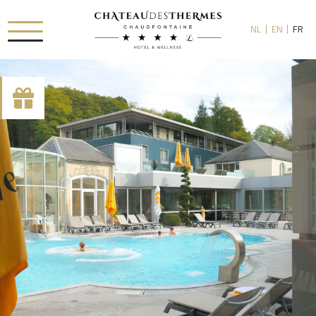
NL
EN
FR
[availability_search category_dropdown="true"
category_include="sejour, chambre"]
RUE HAUSTER 9, B-4050 CHAUDFONTAINE
+32(0)4 367 80 67
INFO[AT]CHATEAUDESTHERMES.BE
DÉCOUVREZ NOS PROMOTIONS