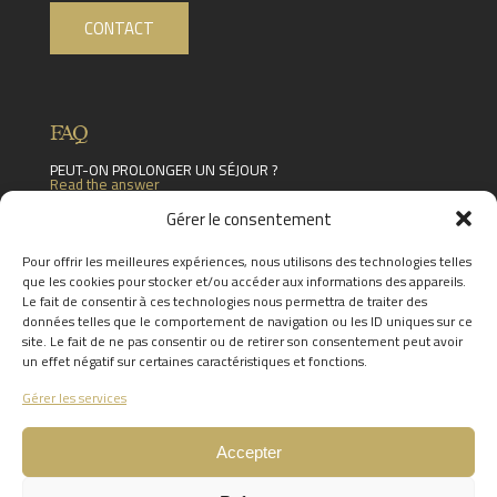
CONTACT
FAQ
PEUT-ON PROLONGER UN SÉJOUR ?
Read the answer
LES SÉJOURS SONT-ILS MODIFIABLES (PEUT-
Gérer le consentement
ON MODIFIER DES ÉLÉMENTS DU
PROGRAMME PRÉVU) ?
Pour offrir les meilleures expériences, nous utilisons des technologies telles
Read the answer
que les cookies pour stocker et/ou accéder aux informations des appareils.
PUIS-JE VENIR AVEC MES ENFANTS ?
Le fait de consentir à ces technologies nous permettra de traiter des
Read the answer
données telles que le comportement de navigation ou les ID uniques sur ce
FIND THE ANSWERS TO YOUR
site. Le fait de ne pas consentir ou de retirer son consentement peut avoir
QUESTIONS BY CLICKING
HERE
un effet négatif sur certaines caractéristiques et fonctions.
Gérer les services
Accepter