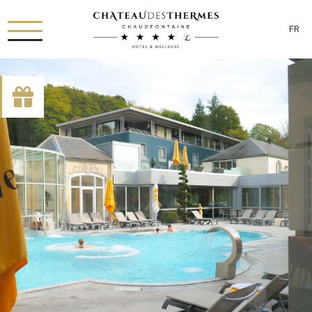
FR
[availability_search category_dropdown="true"
category_include="sejour, chambre"]
RUE HAUSTER 9, B-4050 CHAUDFONTAINE
+32(0)4 367 80 67
INFO[AT]CHATEAUDESTHERMES.BE
DÉCOUVREZ NOS PROMOTIONS