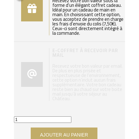
Recevez votre bon valeur sous la
forme d'un élégant coffret cadeau.
Idéal pour un cadeau de main en
main. En choisissant cette option,
vous acceptez de prendre en charge
les frais d’envoie du colis (7,50€).
Ceux-ci sont directement intégré à
la commande.
E-COFFRET À RECEVOIR PAR
MAIL
Recevez votre bon valeur par email.
De plus en plus prisée et
respectueuse de l’environnement,
cette option n’inclut aucun frais
supplémentaire. Votre bon cadeau
reste bien au chaud sur votre boite
mail jusqu’à votre séjour au
Château.
AJOUTER AU PANIER