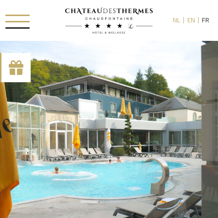
NL
EN
FR
[availability_search category_dropdown="true"
category_include="sejour, chambre"]
RUE HAUSTER 9, B-4050 CHAUDFONTAINE
+32(0)4 367 80 67
INFO[AT]CHATEAUDESTHERMES.BE
DÉCOUVREZ NOS PROMOTIONS