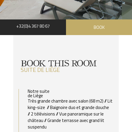
+32(0)4 367 80 67
BOOK
BOOK THIS ROOM
SUITE DE LIÈGE
Notre suite
de Liège
Très grande chambre avec salon (68 m2)
//
Lit
king-size
//
Baignoire duo et grande douche
//
2 télévisions
//
Vue panoramique sur le
château
//
Grande terrasse avec grand lit
suspendu