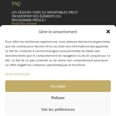
FAQ
LES SÉJOURS SONT-ILS MODIFIABLES (PEUT-
ON MODIFIER DES ÉLÉMENTS DU
PROGRAMME PRÉVU) ?
Read the answer
COMBIEN DE TEMPS LES BONS CADEAUX
Gérer le consentement
SONT-ILS VALABLES ?
Read the answer
Pour offrir les meilleures expériences, nous utilisons des technologies telles
JE SOUHAITE ORGANISER UN SÉMINAIRE,
que les cookies pour stocker et/ou accéder aux informations des appareils.
COMMENT M'Y PRENDRE ?
Le fait de consentir à ces technologies nous permettra de traiter des
Read the answer
données telles que le comportement de navigation ou les ID uniques sur ce
FIND THE ANSWERS TO YOUR
site. Le fait de ne pas consentir ou de retirer son consentement peut avoir
QUESTIONS BY CLICKING
HERE
un effet négatif sur certaines caractéristiques et fonctions.
Gérer les services
Accepter
Refuser
0
Voir les préférences
Site internet réalisé par l'agence de communication