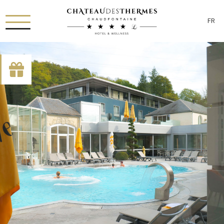
FR
[availability_search category_dropdown="true"
category_include="sejour, chambre"]
RUE HAUSTER 9, B-4050 CHAUDFONTAINE
+32(0)4 367 80 67
INFO[AT]CHATEAUDESTHERMES.BE
DÉCOUVREZ NOS PROMOTIONS