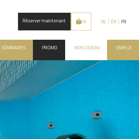
Réserver maintenant
NL
EN
FR
(0)
SÉMINAIRES
PROMO
BON CADEAU
EMPLOI
.BE