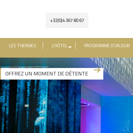
+32(0)4 367 80 67
LES THERMES
L'HÔTEL
PROGRAMME D’UN JOUR
[availability_search category_dropdown="true" 
OFFREZ UN MOMENT DE DÉTENTE
+3