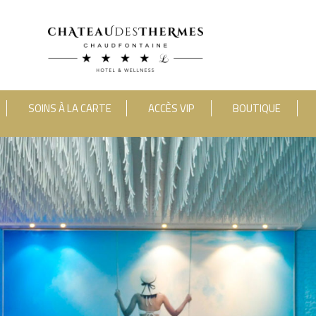
SOINS À LA CARTE
ACCÈS VIP
BOUTIQUE
category_include="sejour, chambre"]
RUE HAUSTER 9, B-4050 CHAUDFONTAINE
2(0)4 367 80 67
|
INFO[AT]CHATEAUDESTHERMES
DÉCOUVREZ NOS PROMOTIONS