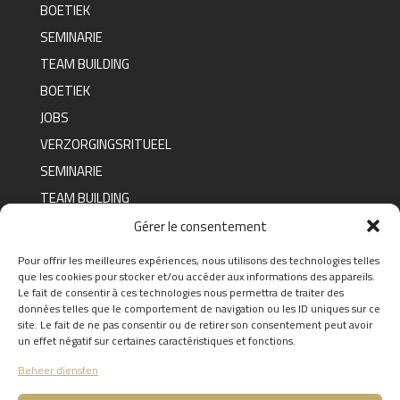
BOETIEK
SEMINARIE
TEAM BUILDING
BOETIEK
JOBS
VERZORGINGSRITUEEL
SEMINARIE
TEAM BUILDING
BOETIEK
Gérer le consentement
Pour offrir les meilleures expériences, nous utilisons des technologies telles
que les cookies pour stocker et/ou accéder aux informations des appareils.
FAQ
Le fait de consentir à ces technologies nous permettra de traiter des
données telles que le comportement de navigation ou les ID uniques sur ce
FIND THE ANSWERS TO YOUR
site. Le fait de ne pas consentir ou de retirer son consentement peut avoir
QUESTIONS BY CLICKING
HERE
un effet négatif sur certaines caractéristiques et fonctions.
Beheer diensten