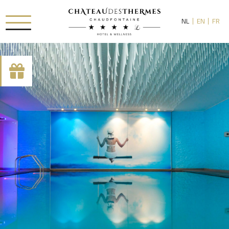
NL
EN
FR
[availability_search category_dropdown="true"
category_include="sejour, chambre"]
RUE HAUSTER 9, B-4050 CHAUDFONTAINE
+32(0)4 367 80 67
INFO[AT]CHATEAUDESTHERMES.BE
ONTDEK ONZE PROMOTIES DOOR
HIER
TE KLIKKEN