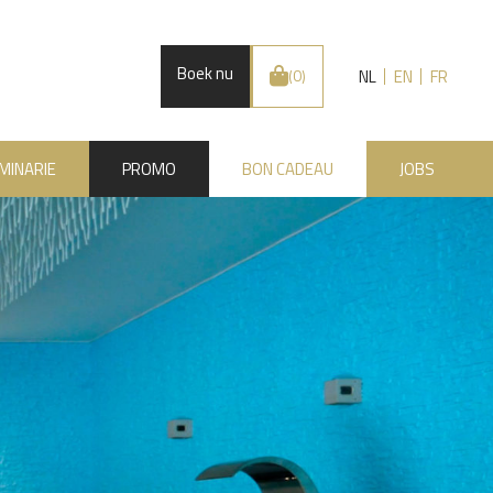
Boek nu
NL
EN
FR
(0)
MINARIE
PROMO
BON CADEAU
JOBS
.BE