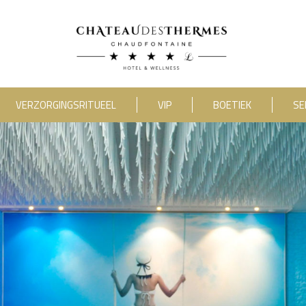
VERZORGINGSRITUEEL
VIP
BOETIEK
SE
category_include="sejour, chambre"]
RUE HAUSTER 9, B-4050 CHAUDFONTAINE
2(0)4 367 80 67
|
INFO[AT]CHATEAUDESTHERMES
ONTDEK ONZE PROMOTIES DOOR
HIER
TE KLIKKEN