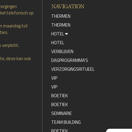
NAVIGATION
zorgingen
kel telefonisch op
THERMEN
THERMEN
an maandag tot
ties.
HOTEL
HOTEL
 verplicht.
VERBLIJVEN
te, deze kan ook
DAGPROGRAMMA'S
VERZORGINGSRITUEEL
VIP
VIP
BOETIEK
BOETIEK
SEMINARIE
TEAM BUILDING
BOETIEK