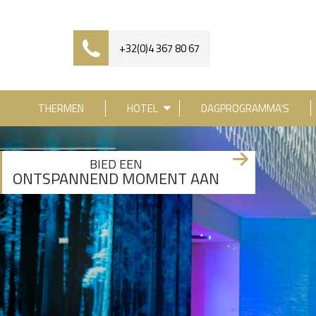
+32(0)4 367 80 67
THERMEN
HOTEL
DAGPROGRAMMA’S
[availability_search category_dropdown="true" 
BIED EEN
ONTSPANNEND MOMENT AAN
+3