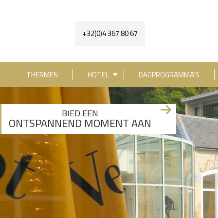
+32(0)4 367 80 67
THERMEN
HOTEL
DAGPROGRAMMA’S
[availability_search category_dropdown="true" 
BIED EEN
ONTSPANNEND MOMENT AAN
+3