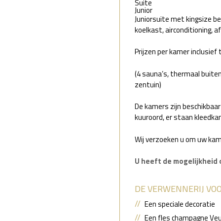
Suite
Junior
Juniorsuite met kingsize b
koelkast, airconditioning, af
Prijzen per kamer inclusief
(4 sauna’s, thermaal buit
zentuin)
De kamers zijn beschikbaar
kuuroord, er staan kleedka
Wij verzoeken u om uw kame
U heeft de mogelijkheid 
DE VERWENNERIJ VO
Een speciale decoratie
Een fles champagne Veu