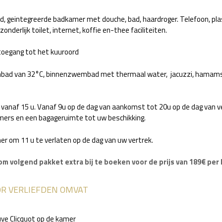
ed, geintegreerde badkamer met douche, bad, haardroger. Telefoon, pla
zonderlijk toilet, internet, koffie en-thee faciliteiten.
 toegang tot het kuuroord
enbad van 32°C, binnenzwembad met thermaal water, jacuzzi, hamam
 vanaf 15 u. Vanaf 9u op de dag van aankomst tot 20u op de dag van v
mers en een bagageruimte tot uw beschikking.
r om 11 u te verlaten op de dag van uw vertrek.
om volgend pakket extra bij te boeken voor de prijs van 189€ pe
OR VERLIEFDEN OMVAT
ve Clicquot op de kamer