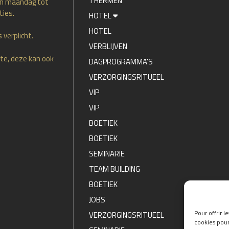
THERMEN
an maandag tot
ties.
HOTEL
HOTEL
 verplicht.
VERBLIJVEN
te, deze kan ook
DAGPROGRAMMA'S
VERZORGINGSRITUEEL
VIP
VIP
BOETIEK
BOETIEK
SEMINARIE
TEAM BUILDING
BOETIEK
JOBS
Pour offrir l
VERZORGINGSRITUEEL
cookies pour