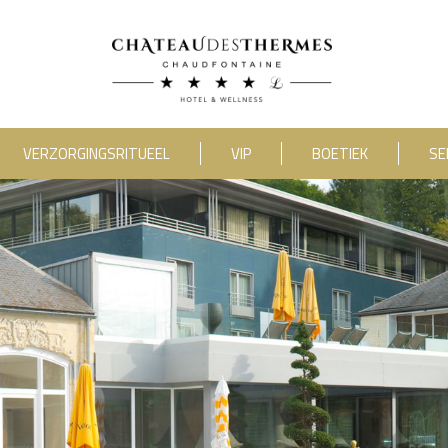
VERZORGINGSRITUEEL
VIP
BOETIEK
SE
category_include="sejour, chambre"]
RUE HAUSTER 9, B-4050 CHAUDFONTAINE
2(0)4 367 80 67
|
INFO[AT]CHATEAUDESTHERMES
ONTDEK ONZE PROMOTIES DOOR
HIER
TE KLIKKEN