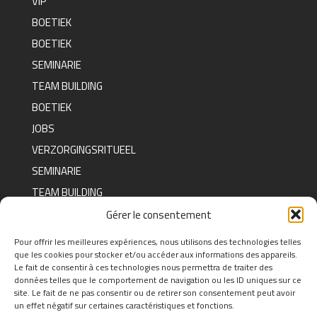
VIP
BOETIEK
BOETIEK
SEMINARIE
TEAM BUILDING
BOETIEK
JOBS
VERZORGINGSRITUEEL
SEMINARIE
TEAM BUILDING
BOETIEK
Gérer le consentement
Pour offrir les meilleures expériences, nous utilisons des technologies telles
que les cookies pour stocker et/ou accéder aux informations des appareils.
FAQ
Le fait de consentir à ces technologies nous permettra de traiter des
données telles que le comportement de navigation ou les ID uniques sur ce
FIND THE ANSWERS TO YOUR
site. Le fait de ne pas consentir ou de retirer son consentement peut avoir
QUESTIONS BY CLICKING
HERE
un effet négatif sur certaines caractéristiques et fonctions.