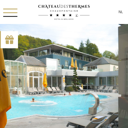
NL
[availability_search category_dropdown="true"
category_include="sejour, chambre"]
RUE HAUSTER 9, B-4050 CHAUDFONTAINE
+32(0)4 367 80 67
INFO[AT]CHATEAUDESTHERMES.BE
ONTDEK ONZE PROMOTIES DOOR
HIER
TE KLIKKEN