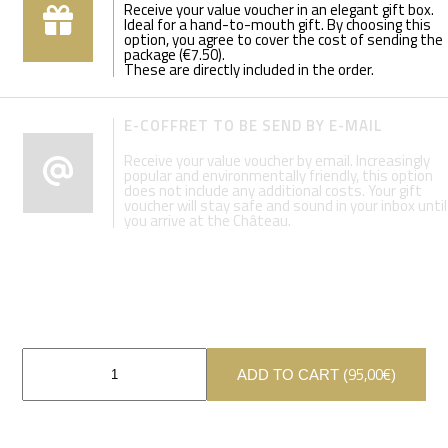
Receive your value voucher in an elegant gift box.
Ideal for a hand-to-mouth gift. By choosing this
option, you agree to cover the cost of sending the
package (€7.50).
These are directly included in the order.
E-COFFRET TO BE SEND BY E-MAIL
Receive your value voucher by email. Increasingly
popular and environmentally friendly, this option
does not include any additional costs. Your gift
voucher will stay safe and sound in your inbox until
you arrive at the Château.
95,00
€
ADD TO CART (
)