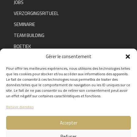
JOBS
VERZORGINGSRITUEEL
SEMINARIE
TEAM BUILDING
BOETIEK
Gérer le consentement
Pour offrir les meilleures expériences, nous utilisons des technologies telles
FAQ
que les cookies pour stocker et/ou accéder aux informations des appareils.
Le fait de consentir à ces technologies nous permettra de traiter des
FIND THE ANSWERS TO YOUR
données telles que le comportement de navigation ou les ID uniques sur ce
site. Le fait de ne pas consentir ou de retirer son consentement peut avoir
QUESTIONS BY CLICKING
HERE
un effet négatif sur certaines caractéristiques et fonctions.
Beheer diensten
Accepter
Refuser