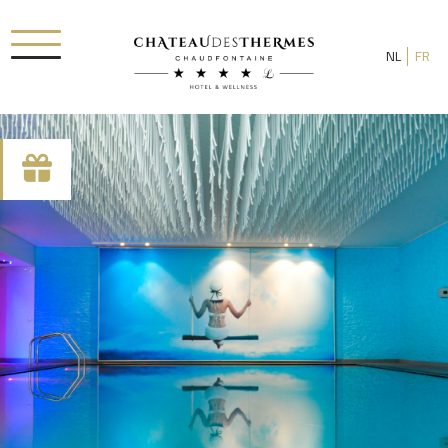
NL
FR
RUE HAUSTER 9, B-4050 CHAUDFONTAINE
+32(0)4 367 80 67
INFO[AT]CHATEAUDESTHERMES.BE
ONTDEK ONZE PROMOTIES DOOR
HIER
TE KLIKKEN