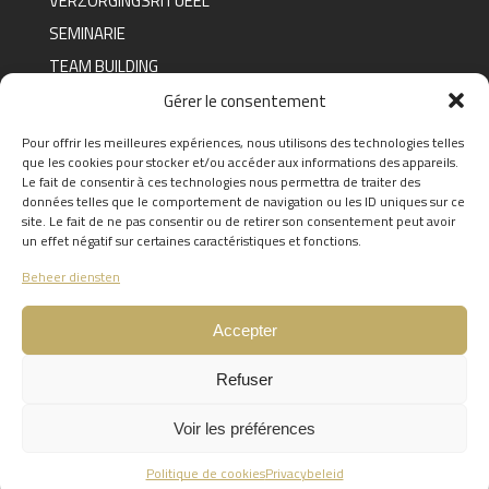
VERZORGINGSRITUEEL
SEMINARIE
TEAM BUILDING
BOETIEK
Gérer le consentement
Pour offrir les meilleures expériences, nous utilisons des technologies telles
que les cookies pour stocker et/ou accéder aux informations des appareils.
FAQ
Le fait de consentir à ces technologies nous permettra de traiter des
données telles que le comportement de navigation ou les ID uniques sur ce
FIND THE ANSWERS TO YOUR
site. Le fait de ne pas consentir ou de retirer son consentement peut avoir
QUESTIONS BY CLICKING
HERE
un effet négatif sur certaines caractéristiques et fonctions.
Beheer diensten
Accepter
Refuser
0
Voir les préférences
Website gemaakt door het communicatiebureau
Caractere
Politique de cookies
Privacybeleid