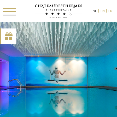
NL
EN
FR
[availability_search category_dropdown="true"
category_include="sejour, chambre"]
RUE HAUSTER 9, B-4050 CHAUDFONTAINE
+32(0)4 367 80 67
INFO[AT]CHATEAUDESTHERMES.BE
ONTDEK ONZE PROMOTIES DOOR
HIER
TE KLIKKEN