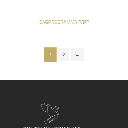
DAGPROGRAMMA "VIP"
1
2
→