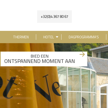
+32(0)4 367 80 67
THERMEN
HOTEL
DAGPROGRAMMA’S
[availability_search category_dropdown="true" 
BIED EEN
ONTSPANNEND MOMENT AAN
+3