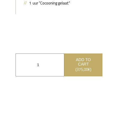
1 uur "Cocooning gelaat"
ADD TO
CART
375,00
€
(
)