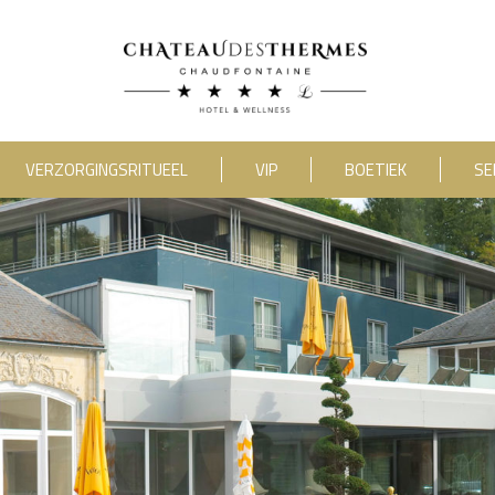
VERZORGINGSRITUEEL
VIP
BOETIEK
SE
category_include="sejour, chambre"]
RUE HAUSTER 9, B-4050 CHAUDFONTAINE
2(0)4 367 80 67
|
INFO[AT]CHATEAUDESTHERMES
ONTDEK ONZE PROMOTIES DOOR
HIER
TE KLIKKEN