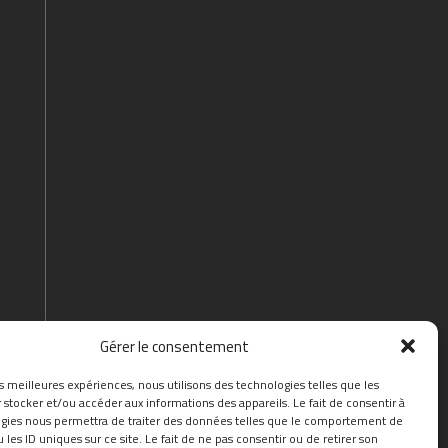
Gérer le consentement
es meilleures expériences, nous utilisons des technologies telles que les
 stocker et/ou accéder aux informations des appareils. Le fait de consentir à
gies nous permettra de traiter des données telles que le comportement de
 les ID uniques sur ce site. Le fait de ne pas consentir ou de retirer son