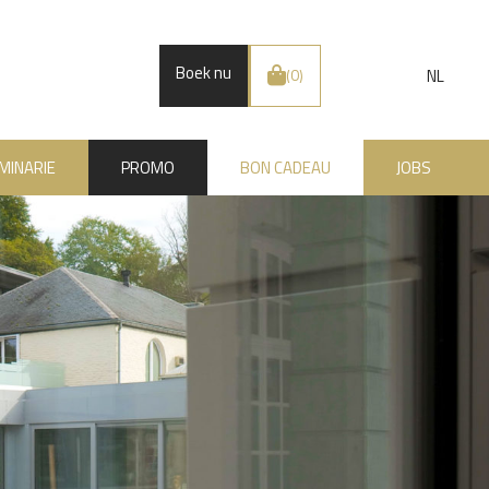
Boek nu
NL
(0)
MINARIE
PROMO
BON CADEAU
JOBS
.BE