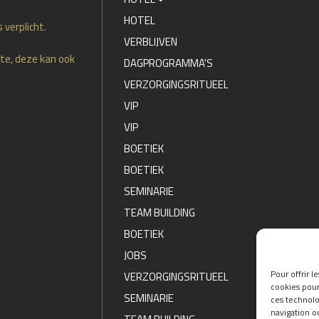
HOTEL
 verplicht.
VERBLIJVEN
te, deze kan ook
DAGPROGRAMMA'S
VERZORGINGSRITUEEL
VIP
VIP
BOETIEK
BOETIEK
SEMINARIE
TEAM BUILDING
BOETIEK
JOBS
Pour offrir l
VERZORGINGSRITUEEL
cookies pour
SEMINARIE
ces technolo
navigation ou