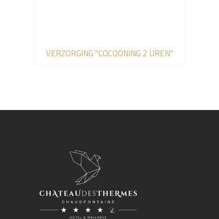
VERZORGING "COCOONING 2 UREN"