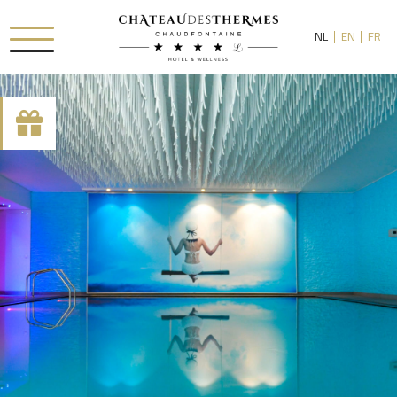
NL
EN
FR
[availability_search category_dropdown="true"
category_include="sejour, chambre"]
RUE HAUSTER 9, B-4050 CHAUDFONTAINE
+32(0)4 367 80 67
INFO[AT]CHATEAUDESTHERMES.BE
ONTDEK ONZE PROMOTIES DOOR
HIER
TE KLIKKEN