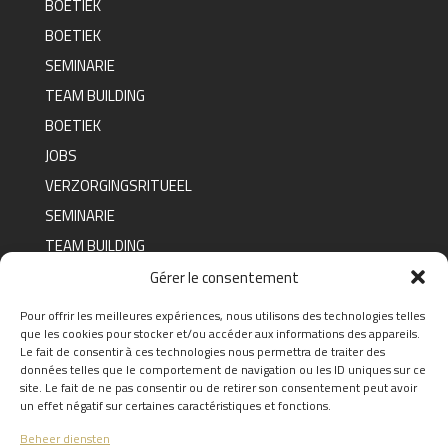
BOETIEK
BOETIEK
SEMINARIE
TEAM BUILDING
BOETIEK
JOBS
VERZORGINGSRITUEEL
SEMINARIE
TEAM BUILDING
BOETIEK
Gérer le consentement
Pour offrir les meilleures expériences, nous utilisons des technologies telles
que les cookies pour stocker et/ou accéder aux informations des appareils.
FAQ
Le fait de consentir à ces technologies nous permettra de traiter des
données telles que le comportement de navigation ou les ID uniques sur ce
FIND THE ANSWERS TO YOUR
site. Le fait de ne pas consentir ou de retirer son consentement peut avoir
QUESTIONS BY CLICKING
HERE
un effet négatif sur certaines caractéristiques et fonctions.
Beheer diensten