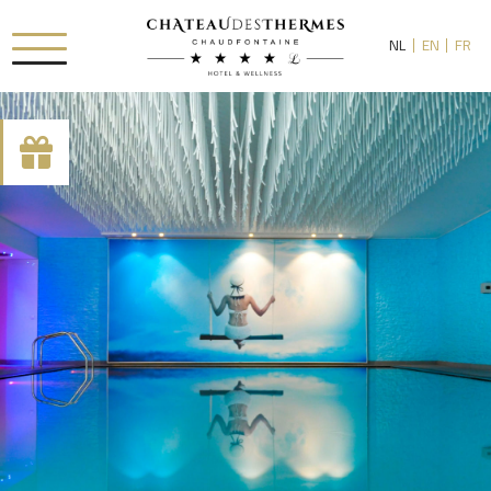
NL
EN
FR
[availability_search category_dropdown="true"
category_include="sejour, chambre"]
RUE HAUSTER 9, B-4050 CHAUDFONTAINE
+32(0)4 367 80 67
INFO[AT]CHATEAUDESTHERMES.BE
ONTDEK ONZE PROMOTIES DOOR
HIER
TE KLIKKEN